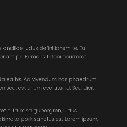
 ancillae ludus definitionem te. Eu
m pri. Ex mollis tritani ocurreret
da ea his. Ad vivendum has phaedrum
 sed, est unum evertitur id. Sed dicit
tet clita kasd gubergren, ludus
akimata pork sanctus est Lorem ipsum.