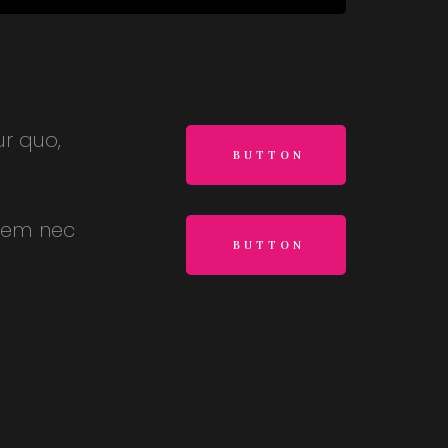
ur quo,
BUTTON
crem nec
BUTTON