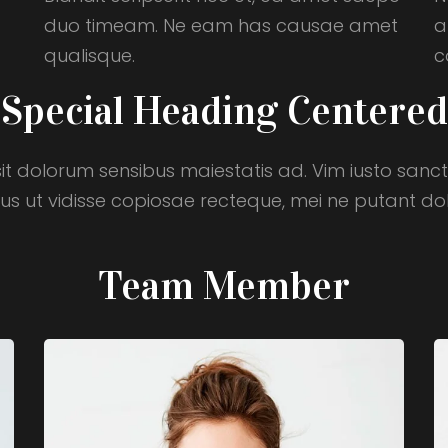
duo timeam. Ne eam has causae amet
a
qualisque.
c
Special Heading Centered
, sit dolorum sensibus maiestatis ad. Vim iusto sanc
 Ius ut vidisse copiosae recteque, mei ne putant dol
Team Member