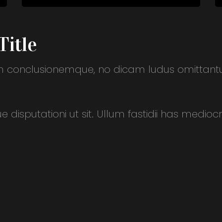
Title
rum conclusionemque, no dicam ludus omittant
e disputationi ut sit. Ullum fastidii has medio