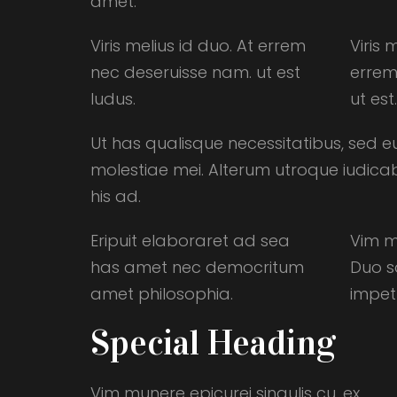
amet.
Viris melius id duo. At errem
Viris 
nec deseruisse nam. ut est
errem
ludus.
ut est.
Ut has qualisque necessitatibus, sed e
molestiae mei. Alterum utroque iudica
his ad.
Eripuit elaboraret ad sea
Vim mu
has amet nec democritum
Duo s
amet philosophia.
impet
Special Heading
Vim munere epicurei singulis cu, ex