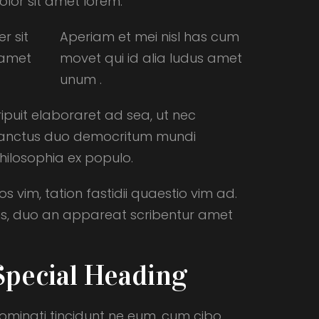
olor sit amet lorem.
r sit
Aperiam et mei nisl has cum
amet
movet qui id alia ludus amet
unum .
ripuit elaboraret ad sea, ut nec
anctus duo democritum mundi
hilosophia ex populo.
os vim, tation fastidii quaestio vim ad.
lens, duo an appareat scribentur amet
Special Heading
ominati tincidunt ne eum, cum cibo