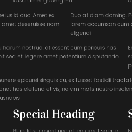
kasd amet gubergren.
d
melius id duo. Amet ex
Duo at diam doming. Pe
 amet deseruisse nam
lorem accumsan cum 
eligendi.
u harum nostrud, et essent cum periculis has
E
bit sed et, legere amet petentium disputando
s
p
nere epicurei singulis cu, ex fuisset fastidii tractat
onet has eleifend et vis, ne vim malis nostro inso
usnobis.
Special Heading
Blandit scripserit nec et, ea amet saepe
N