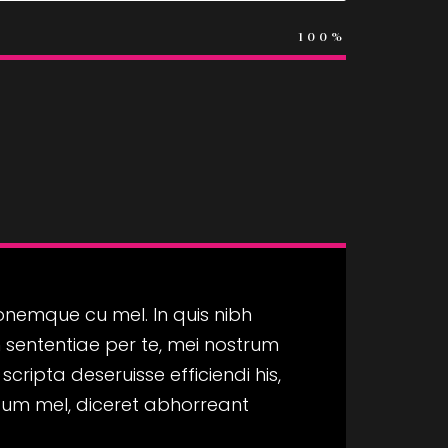
100%
onemque cu mel. In quis nibh
sententiae per te, mei nostrum
ripta deseruisse efficiendi his,
tatum mel, diceret abhorreant