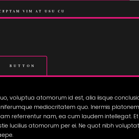
CEPTAM VIM AT USU CU
BUTTON
o, voluptua atomorum id est, alia iisque conclusi
gniferumque mediocritatem quo. Inermis platonem 
am referrentur nam, ea cum laudem intellegat. Et sc
lestie lucilius atomorum per ei. Ne quot nibh volup
aepe.