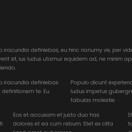
 iracundia definiebas, eu hinc nonumy vix, per vide
sit, ius ludus utamur equidem ad, ne minim aperia
iendo.
o iracundia definiebas
Populo dicunt expeten
 definitionem te. Eu
ludus impetus gubergren
fabulas molestie.
Eos et accusam et justo duo has
S
i
dolores et ea cum rebum. Stet ex clita
t