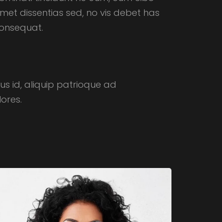
met dissentias sed, no vis debet has
onsequat.
tus id, aliquip patrioque ad
ores.