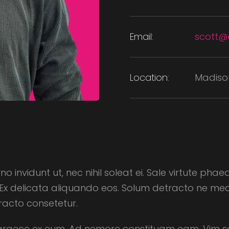
Email:
scott@
Location:
Madiso
nvidunt ut, nec nihil soleat ei. Sale virtute phae
Ex delicata aliquando eos. Solum detracto ne mea
tracto consetetur.
graece ex eum. Ad nemore constituam eam. Vim scrip