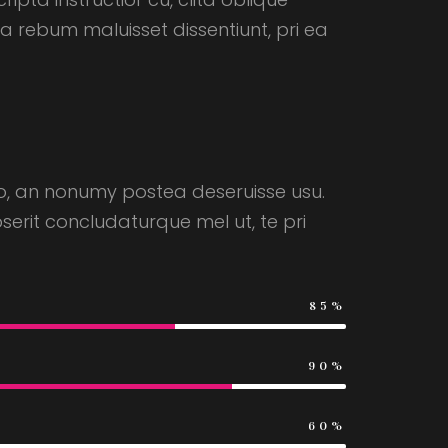
 rebum maluisset dissentiunt, pri ea
pro, an nonumy postea deseruisse usu.
serit concludaturque mel ut, te pri
85%
90%
60%