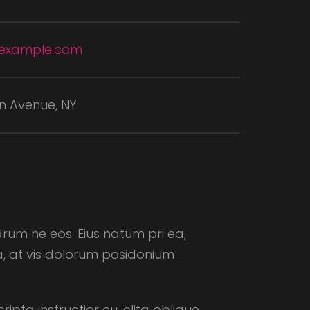
example.com
n Avenue, NY
drum ne eos. Eius natum pri ea,
, at vis dolorum posidonium
ta instructior cu, clita oblique