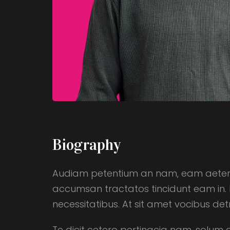
Biography
Audiam petentium an nam, eam aeterno i
accumsan tractatos tincidunt eam in. 
necessitatibus. At sit amet vocibus de
Te dicit cetero pertinacia nam, solum 