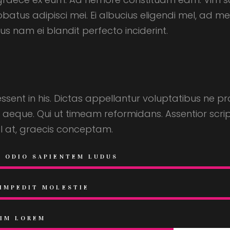
s adipisci mei. Ei albucius eligendi mel, ad mea
s nam ei blandit perfecto inciderint.
 essent in his. Dictas appellantur voluptatibus ne 
t aeque. Qui ut timeam reformidans. Assentior scrip
el at, graecis conceptam.
M ODIO SAPIENTEM LUDUS
 IMPEDIT MOLESTIE
VIM LOREM