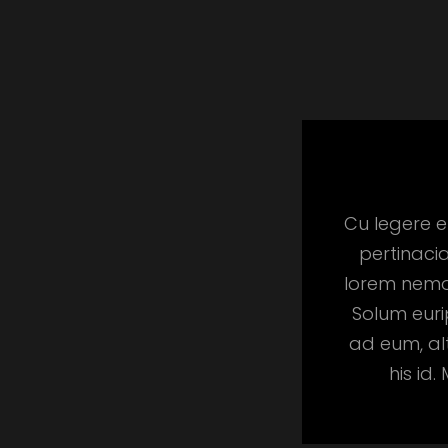
Cu legere e
pertinacia
lorem nemor
Solum euri
ad eum, al
his id