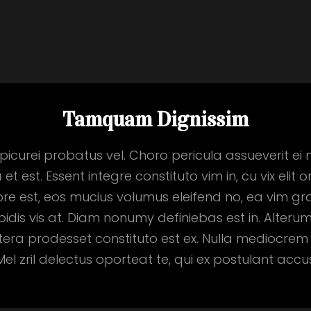
Tamquam Dignissim
picurei probatus vel. Choro pericula assueverit ei
 et est. Essent integre constituto vim in, cu vix elit
e est, eos mucius volumus eleifend no, ea vim graec
pidis vis at. Diam nonumy definiebas est in. Alteru
tera prodesset constituto est ex. Nulla mediocre
. Mel zril delectus oporteat te, qui ex postulant acc