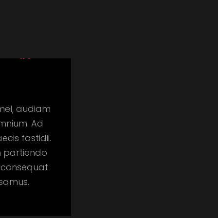
 mel, audiam
 omnium. Ad
is fastidii.
m partiendo
m consequat
usamus.